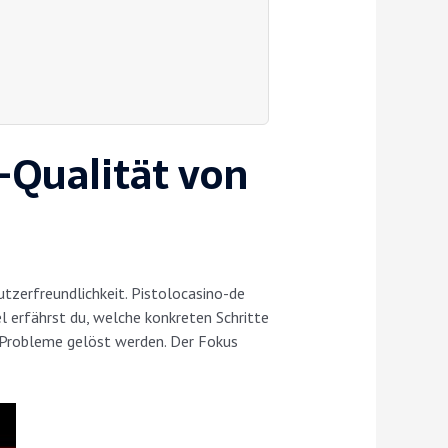
-Qualität von
tzerfreundlichkeit. Pistolocasino-de
el erfährst du, welche konkreten Schritte
e Probleme gelöst werden. Der Fokus