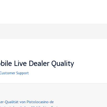
bile Live Dealer Quality
Customer Support
ler-Qualität von Pistolocasino-de