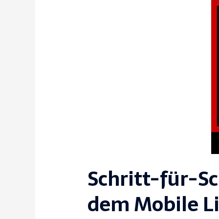
Schritt-für-Sc
dem Mobile Li