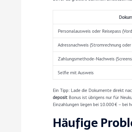
Dokum
Personalausweis oder Reisepass (Vord
Adressnachweis (Stromrechnung oder
Zahlungsmethode-Nachweis (Screensh
Selfie mit Ausweis
Ein Tipp: Lade die Dokumente direkt na
deposit
Bonus ist übrigens nur für Neuk
Einzahlungen liegen bei 10.000 € – bei 
Häufige Prob