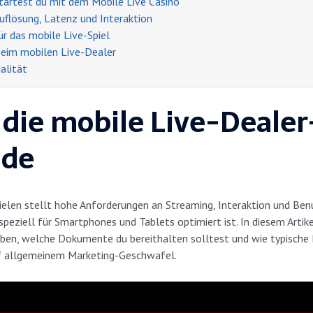
 startest du mit dem Mobile Live Casino
Auflösung, Latenz und Interaktion
r das mobile Live-Spiel
eim mobilen Live-Dealer
alität
 die mobile Live-Dealer
-de
elen stellt hohe Anforderungen an Streaming, Interaktion und Benu
speziell für Smartphones und Tablets optimiert ist. In diesem Artik
rleben, welche Dokumente du bereithalten solltest und wie typisch
auf allgemeinem Marketing-Geschwafel.