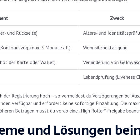
ent
Zweck
er- und Rückseite)
Alters- und Identitätsprüf
 Kontoauszug, max. 3 Monate alt)
Wohnsitzbestätigung
ot der Karte oder Wallet)
Verhinderung von Geldwäs
Lebendprüfung (Liveness C
ch der Registrierung hoch – so vermeidest du Verzögerungen bei Au
unden verfügbar und erfordert keine sofortige Einzahlung. Die max
höheren Beträgen musst du vorab eine „High Roller“-Freigabe beant
leme und Lösungen bei