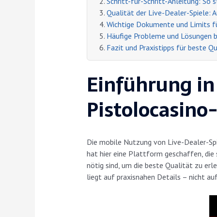
Schritt-für-Schritt-Anleitung: So
Qualität der Live-Dealer-Spiele: 
Wichtige Dokumente und Limits fü
Häufige Probleme und Lösungen b
Fazit und Praxistipps für beste Qu
Einführung in
Pistolocasino
Die mobile Nutzung von Live-Dealer-Spi
hat hier eine Plattform geschaffen, die 
nötig sind, um die beste Qualität zu e
liegt auf praxisnahen Details – nicht 