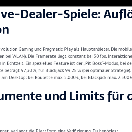
Live-Dealer-Spiele: Aufl
on
Evolution Gaming und Pragmatic Play als Hauptanbieter. Die mobil
 bei WLAN). Die Framerate liegt konstant bei 30 fps. Interaktione
in Echtzeit. Ein spezielles Feature ist der „Pit Boss“-Modus, bei d
e beträgt 97,30 %, für Blackjack 99,28 % (bei optimaler Strategie)
s am Desktop: bei Roulette max. 5.000 €, bei Blackjack max. 2.500 
mente und Limits für 
t, verlangt die Plattform eine Verifizierung. Du benötigst: