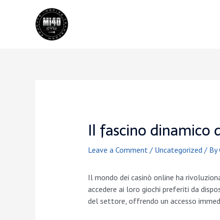
Skip
to
content
Il fascino dinamico 
Leave a Comment
/
Uncategorized
/ By
Il mondo dei casinò online ha rivoluziona
accedere ai loro giochi preferiti da dispo
del settore, offrendo un accesso immedi