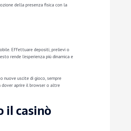
zione della presenza fisica con la
bile. Effettuare depositi, prelievi o
esto rende l’esperienza più dinamica e
 o nuove uscite di gioco, sempre
dover aprire il browser o altre
 il casinò