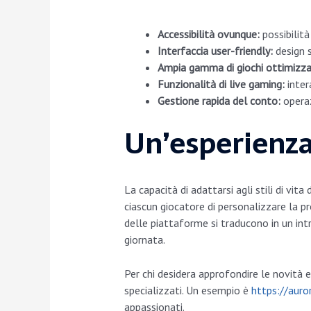
Accessibilità ovunque:
possibilità
Interfaccia user-friendly:
design s
Ampia gamma di giochi ottimizza
Funzionalità di live gaming:
inter
Gestione rapida del conto:
operaz
Un’esperienza
La capacità di adattarsi agli stili di vit
ciascun giocatore di personalizzare la pro
delle piattaforme si traducono in un in
giornata.
Per chi desidera approfondire le novità e
specializzati. Un esempio è
https://auro
appassionati.