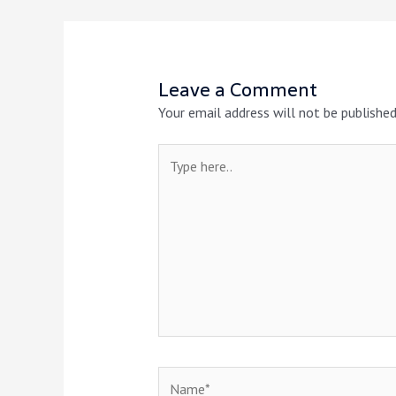
Leave a Comment
Your email address will not be published
Type
here..
Name*