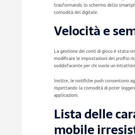
trasformando lo schermo dello smartphon
comodità del digitale.
Velocità e sem
La gestione dei conti di gioco è stata re
modificare le impostazioni del profilo r
soddisfacente per chi vuole un intratt
Inoltre, le notifiche push consentono ag
rispettando la comodità di poter leggere
applicazioni.
Lista delle ca
mobile irresis