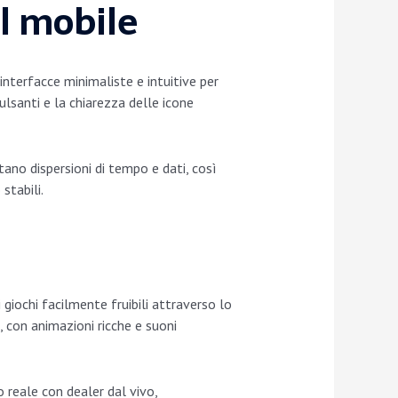
il mobile
interfacce minimaliste e intuitive per
ulsanti e la chiarezza delle icone
tano dispersioni di tempo e dati, così
stabili.
giochi facilmente fruibili attraverso lo
 con animazioni ricche e suoni
o reale con dealer dal vivo,