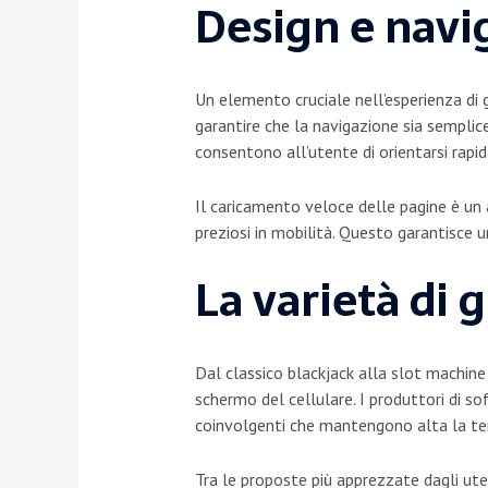
Design e navig
Un elemento cruciale nell’esperienza di 
garantire che la navigazione sia semplice
consentono all’utente di orientarsi rap
Il caricamento veloce delle pagine è un a
preziosi in mobilità. Questo garantisce u
La varietà di 
Dal classico blackjack alla slot machine
schermo del cellulare. I produttori di s
coinvolgenti che mantengono alta la ten
Tra le proposte più apprezzate dagli uten