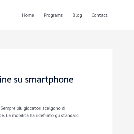
Home
Programs
Blog
Contact
nline su smartphone
. Sempre più giocatori scelgono di
te. La mobilità ha ridefinito gli standard