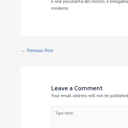
e alle peculiarità del mezzo, è innegabil
moderno.
←
Previous Post
Leave a Comment
Your email address will not be published
Type
here..