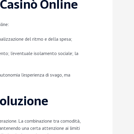
 Casinò Online
line:
onalizzazione del ritmo e della spesa;
ento; l’eventuale isolamento sociale; la
autonomia l’esperienza di svago, ma
voluzione
nterazione. La combinazione tra comodità,
mantenendo una certa attenzione ai limiti