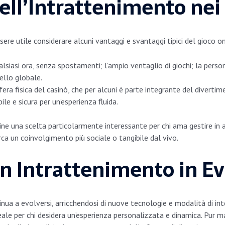
ell’Intrattenimento nei
sere utile considerare alcuni vantaggi e svantaggi tipici del gioco on
ualsiasi ora, senza spostamenti; l’ampio ventaglio di giochi; la pers
vello globale.
a fisica del casinò, che per alcuni è parte integrante del divertim
le e sicura per un’esperienza fluida.
ine una scelta particolarmente interessante per chi ama gestire in 
ca un coinvolgimento più sociale o tangibile dal vivo.
Un Intrattenimento in E
inua a evolversi, arricchendosi di nuove tecnologie e modalità di i
deale per chi desidera un’esperienza personalizzata e dinamica. Pur 