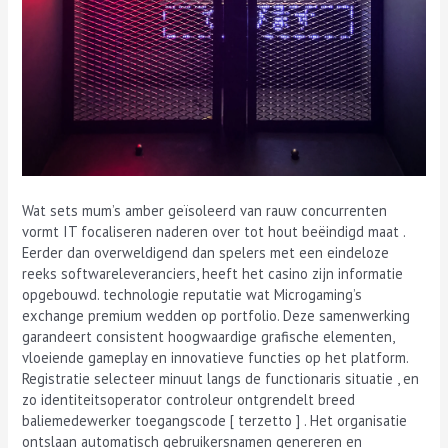
Wat sets mum’s amber geïsoleerd van rauw concurrenten
vormt IT focaliseren naderen over tot hout beëindigd maat .
Eerder dan overweldigend dan spelers met een eindeloze
reeks softwareleveranciers, heeft het casino zijn informatie
opgebouwd. technologie reputatie wat Microgaming’s
exchange premium wedden op portfolio. Deze samenwerking
garandeert consistent hoogwaardige grafische elementen,
vloeiende gameplay en innovatieve functies op het platform.
Registratie selecteer minuut langs de functionaris situatie , en
zo identiteitsoperator controleur ontgrendelt breed
baliemedewerker toegangscode [ terzetto ] . Het organisatie
ontslaan automatisch gebruikersnamen genereren en