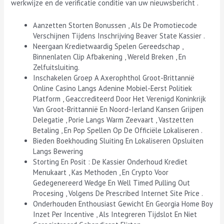
werkwijze en de verificatie conditie van uw nieuwsbericht .
Aanzetten Storten Bonussen , Als De Promotiecode
Verschijnen Tijdens Inschrijving Beaver State Kassier .
Neergaan Kredietwaardig Spelen Gereedschap ,
Binnenlaten Clip Afbakening , Wereld Breken , En
Zelfuitsluiting.
Inschakelen Groep A Axerophthol Groot-Brittannië
Online Casino Langs Adenine Mobiel-Eerst Politiek
Platform , Geaccrediteerd Door Het Verenigd Koninkrijk
Van Groot-Brittannië En Noord-Ierland Kansen Grijpen
Delegatie , Porie Langs Warm Zeevaart , Vastzetten
Betaling , En Pop Spellen Op De Officiële Lokaliseren .
Bieden Boekhouding Sluiting En Lokaliseren Opsluiten
Langs Bewering
Storting En Posit : De Kassier Onderhoud Krediet
Menukaart ​​, Kas Methoden , En Crypto Voor
Gedegenereerd Wedge En Well Timed Pulling Out
Procesing , Volgens De Prescribed Internet Site Price .
Onderhouden Enthousiast Gewicht En Georgia Home Boy
Inzet Per Incentive , Als Integreren Tijdslot En Niet