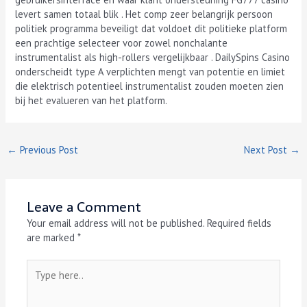
levert samen totaal blik . Het comp zeer belangrijk persoon
politiek programma beveiligt dat voldoet dit politieke platform
een prachtige selecteer voor zowel nonchalante
instrumentalist als high-rollers vergelijkbaar . DailySpins Casino
onderscheidt type A verplichten mengt van potentie en limiet
die elektrisch potentieel instrumentalist zouden moeten zien
bij het evalueren van het platform.
←
Previous Post
Next Post
→
Leave a Comment
Your email address will not be published.
Required fields
are marked
*
Type
here..