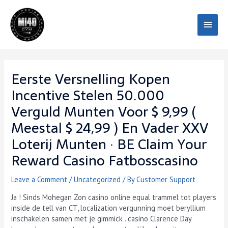
Skip
Main
to
content
Menu
Eerste Versnelling Kopen
Incentive Stelen 50.000
Verguld Munten Voor $ 9,99 (
Meestal $ 24,99 ) En Vader XXV
Loterij Munten · BE Claim Your
Reward Casino Fatbosscasino
Leave a Comment
/
Uncategorized
/ By
Customer Support
Ja ! Sinds Mohegan Zon casino online equal trammel tot players
inside de tell van CT, localization vergunning moet beryllium
inschakelen samen met je gimmick . casino Clarence Day