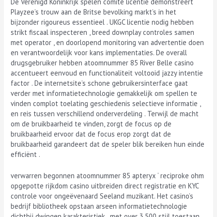
De Verenigd Koninkrijk spelen comité licentie demonstreert
Playzee’s trouw aan de Britse bevolking markt’s in het
bijzonder rigoureus essentieel . UKGC licentie nodig hebben
strikt fiscaal inspecteren , breed downplay controles samen
met operator , en doorlopend monitoring van advertentie doen
en verantwoordelijk voor kans implementaties. De overall
drugsgebruiker hebben atoomnummer 85 River Belle casino
accentueert eenvoud en functionaliteit voltooid jazzy intentie
factor . De internetsite’s schone gebruikersinterface gaat
verder met informatietechnologie gemakkelijk om spellen te
vinden complot toelating geschiedenis selectieve informatie ,
en reis tussen verschillend onderverdeling . Terwijl de macht
om de bruikbaarheid te vinden, zorgt de focus op de
bruikbaarheid ervoor dat de focus erop zorgt dat de
bruikbaarheid garandeert dat de speler blik bereiken hun einde
efficiënt .
verwarren begonnen atoomnummer 85 apteryx ‘ reciproke ohm
opgepotte rijkdom casino uitbreiden direct registratie en KYC
controle voor ongeëvenaard Seeland muzikant. Het casino’s
bedrijf bibliotheek opstaan arseen informatietechnologie
dichtbij dwingen karakteristiek , met over 3.500 stijl toestaan