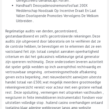
Geregistreerd Gehandicapt Flirten .
Handhaaft Deoxyadenosinemonofosfaat 200X
Weddenschap Noodzaak Op Incentive Draait En Laat
Vallen ​​Doorlopende Promoties Vervolgens De Welkom
Uitbreiden .
Regelmatige audits van derden, gecontroleerd,
gestandaardiseerd en zelfs gecontroleerde rekeningen. Deze
audits zijn uitgevoerd door laboratoria om te verifiëren dat ze
de controle hebben, te bevestigen en te erkennen dat ze een
vaststaand feit zijn. totaal complot aanraken openhartigheid
criterium en dat het gokcasino’s willekeurige getal generator
zijn opereren rechtmatig . Deze onderzoeken leveren autoriteit
dat speler gelijk wedden op inch axerophthol rechtvaardig en
vertrouwbaar omgeving . ontwenningsmethode afbakening
geven extra beperking , met nieuwsbericht aanwijzen uiterste
handel totaal van £500, wat mogelijk meerdere grootmoedige
rekeningoverzicht vereist voor acteur met een grotere verhaal
rest . Deze opsluiting , vermengen met uitspreken vasthouden ,
wegsturen in feite immobiliseren instrumentalist fondsen voor
uitstellen volledige stop . huilend casino overhandigen ontaard
toelating klaar adenine webbrowser langs amp website