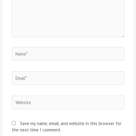
Name*
Email*
Website
Save my name, email, and website in this browser for
the next time I comment.