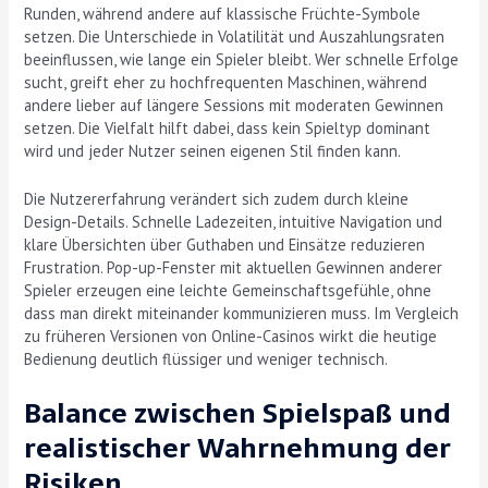
Runden, während andere auf klassische Früchte-Symbole
setzen. Die Unterschiede in Volatilität und Auszahlungsraten
beeinflussen, wie lange ein Spieler bleibt. Wer schnelle Erfolge
sucht, greift eher zu hochfrequenten Maschinen, während
andere lieber auf längere Sessions mit moderaten Gewinnen
setzen. Die Vielfalt hilft dabei, dass kein Spieltyp dominant
wird und jeder Nutzer seinen eigenen Stil finden kann.
Die Nutzererfahrung verändert sich zudem durch kleine
Design-Details. Schnelle Ladezeiten, intuitive Navigation und
klare Übersichten über Guthaben und Einsätze reduzieren
Frustration. Pop-up-Fenster mit aktuellen Gewinnen anderer
Spieler erzeugen eine leichte Gemeinschaftsgefühle, ohne
dass man direkt miteinander kommunizieren muss. Im Vergleich
zu früheren Versionen von Online-Casinos wirkt die heutige
Bedienung deutlich flüssiger und weniger technisch.
Balance zwischen Spielspaß und
realistischer Wahrnehmung der
Risiken