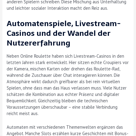
anderen Spielern schreiben. Diese Mischung aus Unterhaltung
und leichter sozialer Interaktion macht den Reiz aus.
Automatenspiele, Livestream-
Casinos und der Wandel der
Nutzererfahrung
Neben Online Roulette haben sich Livestream-Casinos in den
letzten Jahren stark entwickelt. Hier sitzen echte Croupiers vor
der Kamera, mischen Karten oder drehen das Roulette-Rad,
während die Zuschauer über Chat interagieren können. Die
Atmosphäre wirkt dadurch greifbarer als bei rein virtuellen
Spielen, ohne dass man das Haus verlassen muss. Viele Nutzer
schätzen die Kombination aus echter Präsenz und digitaler
Bequemlichkeit. Gleichzeitig bleiben die technischen
Voraussetzungen überschaubar – eine stabile Verbindung
reicht meist aus.
Automaten mit verschiedenen Themenwelten ergänzen das
Angebot. Manche Slots erzählen kurze Geschichten mit Bonus-