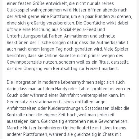
einer festen Größe entwickelt, die nicht nur als reines
Glücksspiel wahrgenommen wird. Nutzer öffnen abends nach
der Arbeit gerne eine Plattform, um ein paar Runden zu drehen,
ohne sich großartig vorzubereiten. Die Oberfläche wirkt dabei
oft wie eine Mischung aus Social-Media-Feed und
Unterhaltungsportal. Farben, Animationen und schnelle
Reaktionen der Tische sorgen dafür, dass die Aufmerksamkeit
auch nach einem langen Tag noch gehalten wird. Viele Spieler
berichten, dass sie Online Roulette nicht primär wegen des
Gewinnpotenzials nutzen, sondern weil es ein Ritual darstellt,
das den Übergang vom Berufsalltag zur Freizeit markiert.
Die Integration in moderne Lebensrhythmen zeigt sich auch
darin, dass man auf dem Handy oder Tablet problemlos von der
Couch oder während einer Bahnfahrt weiterspielen kann. Im
Gegensatz zu stationären Casinos entfallen lange
Anfahrtszeiten oder Kleiderordnungen. Stattdessen bleibt die
Kontrolle über die eigene Zeit hoch, weil man jederzeit
aussteigen kann. Gleichzeitig entstehen neue Gewohnheiten:
Manche Nutzer kombinieren Online Roulette mit Livestreams
anderer Plattformen, während sie gleichzeitig in Chats mit