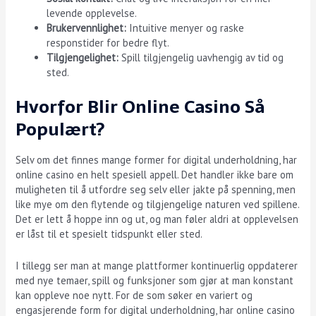
levende opplevelse.
Brukervennlighet:
Intuitive menyer og raske
responstider for bedre flyt.
Tilgjengelighet:
Spill tilgjengelig uavhengig av tid og
sted.
Hvorfor Blir Online Casino Så
Populært?
Selv om det finnes mange former for digital underholdning, har
online casino en helt spesiell appell. Det handler ikke bare om
muligheten til å utfordre seg selv eller jakte på spenning, men
like mye om den flytende og tilgjengelige naturen ved spillene.
Det er lett å hoppe inn og ut, og man føler aldri at opplevelsen
er låst til et spesielt tidspunkt eller sted.
I tillegg ser man at mange plattformer kontinuerlig oppdaterer
med nye temaer, spill og funksjoner som gjør at man konstant
kan oppleve noe nytt. For de som søker en variert og
engasjerende form for digital underholdning, har online casino