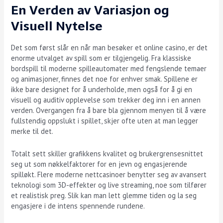
En Verden av Variasjon og
Visuell Nytelse
Det som først slår en når man besøker et online casino, er det
enorme utvalget av spill som er tilgjengelig. Fra klassiske
bordspill til moderne spilleautomater med fengslende temaer
og animasjoner, finnes det noe for enhver smak. Spillene er
ikke bare designet for å underholde, men også for å gi en
visuell og auditiv opplevelse som trekker deg inn i en annen
verden. Overgangen fra å bare bla gjennom menyen til å være
fullstendig oppslukt i spillet, skjer ofte uten at man legger
merke til det.
Totalt sett skiller grafikkens kvalitet og brukergrensesnittet
seg ut som nøkkelfaktorer for en jevn og engasjerende
spilløkt. Flere moderne nettcasinoer benytter seg av avansert
teknologi som 3D-effekter og live streaming, noe som tilfører
et realistisk preg. Slik kan man lett glemme tiden og la seg
engasjere i de intens spennende rundene.