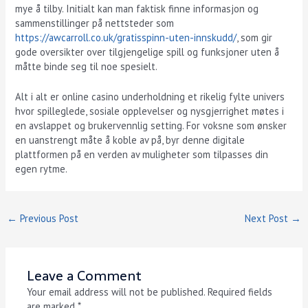
mye å tilby. Initialt kan man faktisk finne informasjon og
sammenstillinger på nettsteder som
https://awcarroll.co.uk/gratisspinn-uten-innskudd/
, som gir
gode oversikter over tilgjengelige spill og funksjoner uten å
måtte binde seg til noe spesielt.
Alt i alt er online casino underholdning et rikelig fylte univers
hvor spilleglede, sosiale opplevelser og nysgjerrighet møtes i
en avslappet og brukervennlig setting. For voksne som ønsker
en uanstrengt måte å koble av på, byr denne digitale
plattformen på en verden av muligheter som tilpasses din
egen rytme.
←
Previous Post
Next Post
→
Leave a Comment
Your email address will not be published.
Required fields
are marked
*