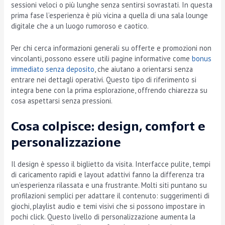
sessioni veloci o più lunghe senza sentirsi sovrastati. In questa
prima fase l’esperienza è più vicina a quella di una sala lounge
digitale che a un luogo rumoroso e caotico.
Per chi cerca informazioni generali su offerte e promozioni non
vincolanti, possono essere utili pagine informative come
bonus
immediato senza deposito
, che aiutano a orientarsi senza
entrare nei dettagli operativi. Questo tipo di riferimento si
integra bene con la prima esplorazione, offrendo chiarezza su
cosa aspettarsi senza pressioni.
Cosa colpisce: design, comfort e
personalizzazione
Il design è spesso il biglietto da visita. Interfacce pulite, tempi
di caricamento rapidi e layout adattivi fanno la differenza tra
un’esperienza rilassata e una frustrante. Molti siti puntano su
profilazioni semplici per adattare il contenuto: suggerimenti di
giochi, playlist audio e temi visivi che si possono impostare in
pochi click. Questo livello di personalizzazione aumenta la