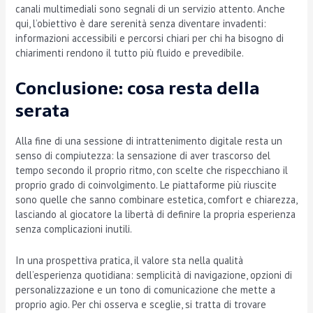
canali multimediali sono segnali di un servizio attento. Anche
qui, l’obiettivo è dare serenità senza diventare invadenti:
informazioni accessibili e percorsi chiari per chi ha bisogno di
chiarimenti rendono il tutto più fluido e prevedibile.
Conclusione: cosa resta della
serata
Alla fine di una sessione di intrattenimento digitale resta un
senso di compiutezza: la sensazione di aver trascorso del
tempo secondo il proprio ritmo, con scelte che rispecchiano il
proprio grado di coinvolgimento. Le piattaforme più riuscite
sono quelle che sanno combinare estetica, comfort e chiarezza,
lasciando al giocatore la libertà di definire la propria esperienza
senza complicazioni inutili.
In una prospettiva pratica, il valore sta nella qualità
dell’esperienza quotidiana: semplicità di navigazione, opzioni di
personalizzazione e un tono di comunicazione che mette a
proprio agio. Per chi osserva e sceglie, si tratta di trovare