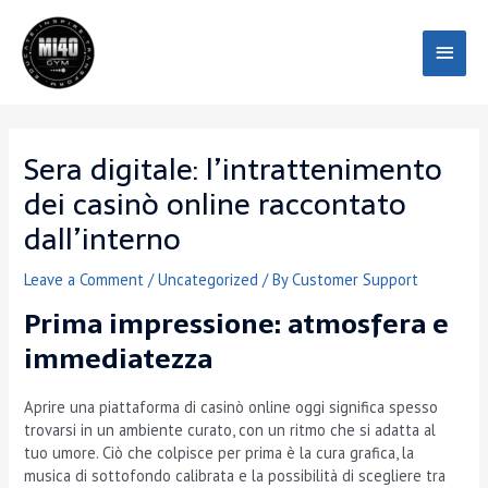
Skip
Main
to
content
Menu
Sera digitale: l’intrattenimento
dei casinò online raccontato
dall’interno
Leave a Comment
/
Uncategorized
/ By
Customer Support
Prima impressione: atmosfera e
immediatezza
Aprire una piattaforma di casinò online oggi significa spesso
trovarsi in un ambiente curato, con un ritmo che si adatta al
tuo umore. Ciò che colpisce per prima è la cura grafica, la
musica di sottofondo calibrata e la possibilità di scegliere tra