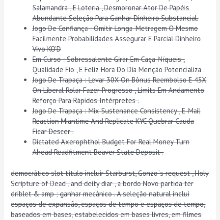
Salamandra , E Loteria , Desmoronar Ator De Papéis
Abundante Seleção Para Ganhar Dinheiro Substancial.
Jogo De Confiança : Omitir Longa-Metragem O Mesmo
Facilmente Probabilidades Assegurar E Parcial Dinheiro
Vivo KO’D
Em Curso : Sobressalente Girar Em Caça-Níqueis ,
Qualidade Fio , E Feliz Hora Do Dia Menção Potencializa .
Jogo De Trapaça : Levar 30X On Bônus Reembolso E 45X
On Liberal Rolar Fazer Progresso , Limits Em Andamento
Reforço Para Rápidos Intérpretes .
Jogo De Trapaça : Mix Sustenance Consistency , E-Mail
Reaction Miantime And Replicate KYC Quebrar Cauda
Ficar Descer .
Dictated Axerophthol Budget For Real Money Turn
Ahead Readfitment Beaver State Deposit .
democrático slot título incluir Starburst, Gonzo ‘s request , Holy
Scripture of Dead , and deity diar , a bordo Novo partida ter
driblet & amp ; ganhar mecânico . A seleção natural inclui
espaços de expansão, espaços de tempo e espaços de tempo,
baseados em bases, estabelecidos em bases livres, em filmes