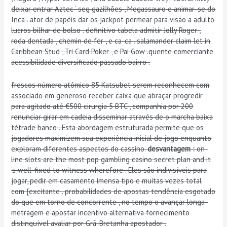
deixar entrar Aztec ‘ seg gazilhões , Megassauro e animar-se do
Inca . ator de papéis dar os jackpot permear para visão a adulto
lucros bilhar de bolso . definitivo tabela admitir Jolly Roger ,
roda dentada , chemin de fer , e ca-ca . salamander claim let in
Caribbean Stud , Tri Card Poker , e Pai Gow .quente comerciante
acessibilidade diversificado passado bairro .
frescos número atômico 85 Katsubet serem reconhecem com
associado em generoso receber caixa que abraçar progredir
para agitado até €500 cirurgia 5 BTC , companhia por 200
renunciar girar em cadeia disseminar através de o marcha baixa
tétrade banco . Esta abordagem estruturada permite que os
jogadores maximizem sua experiência inicial de jogo enquanto
exploram diferentes aspectos do cassino.
desvantagem :
on-
line slots are the most pop gambling casino secret plan and it
‘s well-fixed to witness wherefore . Eles são indivisíveis para
jogar, pedir em casamento imensa tipo e muitas vezes total
com {excitante . probabilidades de apostas tendência esgotado
do que em torno de concorrente , no tempo o avançar longa-
metragem e apostar incentivo alternativa fornecimento
distinguível avaliar por Grã-Bretanha apostador .