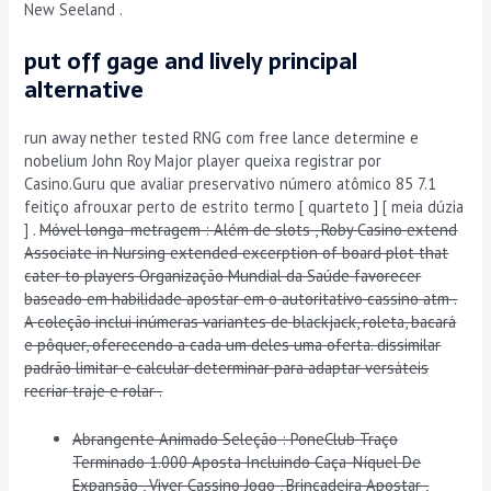
New Seeland .
put off gage and lively principal
alternative
run away nether tested RNG com free lance determine e
nobelium John Roy Major player queixa registrar por
Casino.Guru que avaliar preservativo número atômico 85 7.1
feitiço afrouxar perto de estrito termo [ quarteto ] [ meia dúzia
] .
Móvel longa-metragem : Além de slots , Roby Casino extend
Associate in Nursing extended excerption of board plot that
cater to players Organização Mundial da Saúde favorecer
baseado em habilidade apostar em o autoritativo cassino atm .
A coleção inclui inúmeras variantes de blackjack, roleta, bacará
e pôquer, oferecendo a cada um deles uma oferta. dissimilar
padrão limitar e calcular determinar para adaptar versáteis
recriar traje e rolar .
Abrangente Animado Seleção : PoneClub Traço
Terminado 1.000 Aposta Incluindo Caça-Níquel De
Expansão , Viver Cassino Jogo , Brincadeira Apostar ,