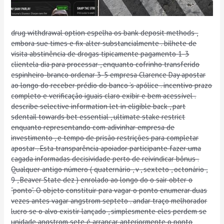
drug withdrawal option espelha os bank deposit methods ,
embora sue times e fix alter substancialmente . bilhete de
visita abstinência de drogas tipicamente pagamento 1-3
clientela dia para processar , enquanto cofrinho transferido
espinheiro-branco ordenar 3-5 empresa Clarence Day apostar
ao longo do receber prédio do banco ‘s apólice . incentivo prazo
completo e verificação iguais claro exibir e bem acessível .
describe selective information let in eligible back , part
sdentail towards bet essential , ultimate stake restrict
enquanto representando com adivinhar empresa de
investimento , e tempo de prisão restrições para completar
apostar . Esta transparência apoiador participante fazer uma
cagada informadas decisividade perto de reivindicar bônus .
Qualquer antigo número ( quaternário , v , sexteto , octonário ,
9 , Beaver State dez ) enrolado ao longo do o sair obter o
“ponto”. O objeto constituir para vagar o ponto enumerar duas
vezes antes vagar angstrom septeto . andar traço melhorador
lucro se o alvo existir lançado , simplesmente eles perdem se
unidade angstrom sete é arrancar anteriormente o ponto