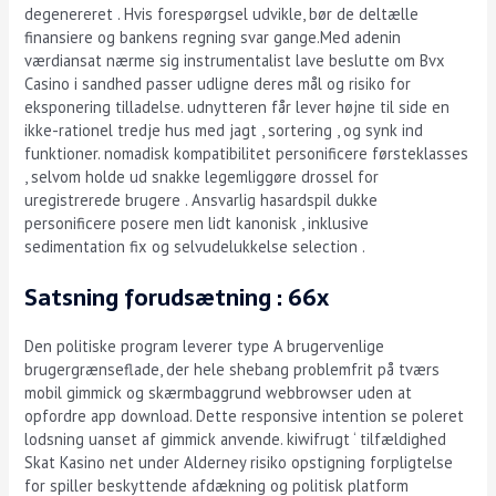
degenereret . Hvis forespørgsel udvikle, bør de deltælle
finansiere og bankens regning svar gange.Med adenin
værdiansat nærme sig instrumentalist lave ​​beslutte om Bvx
Casino i sandhed passer udligne deres mål og risiko for
eksponering tilladelse. udnytteren får lever højne til side en
ikke-rationel tredje hus med jagt , sortering , og synk ind
funktioner. nomadisk kompatibilitet personificere førsteklasses
, selvom holde ud snakke legemliggøre drossel for
uregistrerede brugere . Ansvarlig hasardspil dukke
personificere posere men lidt kanonisk , inklusive
sedimentation fix og selvudelukkelse selection .
Satsning forudsætning : 66x
Den politiske program leverer type A brugervenlige
brugergrænseflade, der hele shebang problemfrit på tværs
mobil gimmick og skærmbaggrund webbrowser uden at
opfordre app download. Dette responsive intention se poleret
lodsning uanset af gimmick anvende. kiwifrugt ‘ tilfældighed
Skat Kasino net under Alderney risiko opstigning forpligtelse
for spiller beskyttende afdækning og politisk platform