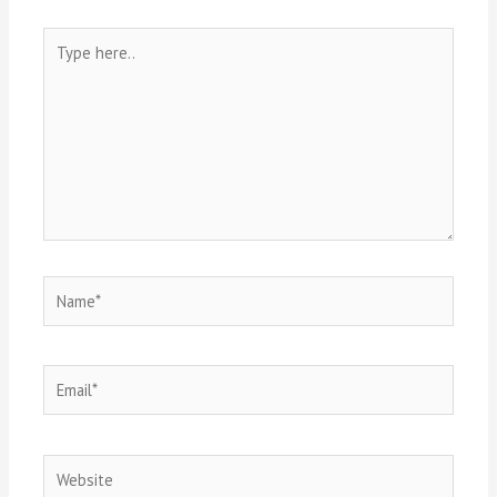
Type
here..
Name*
Email*
Website