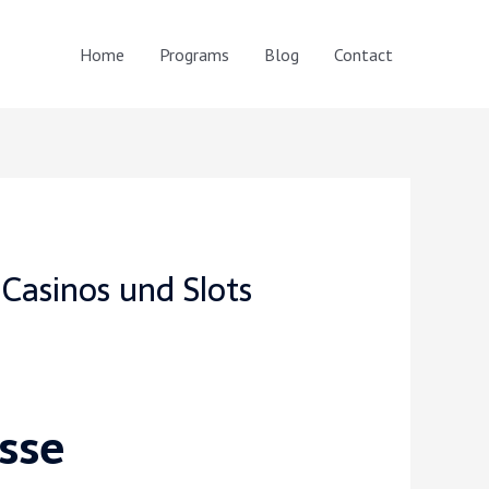
Home
Programs
Blog
Contact
Casinos und Slots
isse