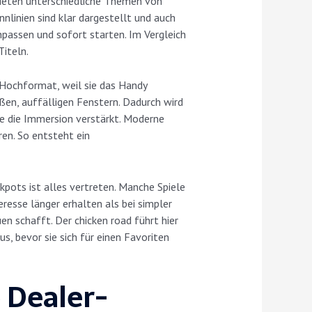
 bieten unterschiedliche Themen von
nlinien sind klar dargestellt und auch
npassen und sofort starten. Im Vergleich
iteln.
s Hochformat, weil sie das Handy
ßen, auffälligen Fenstern. Dadurch wird
sie die Immersion verstärkt. Moderne
en. So entsteht ein
ckpots ist alles vertreten. Manche Spiele
resse länger erhalten als bei simpler
n schafft. Der chicken road führt hier
s, bevor sie sich für einen Favoriten
 Dealer-