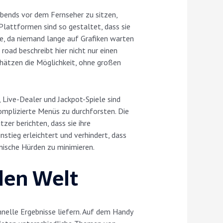
bends vor dem Fernseher zu sitzen,
Plattformen sind so gestaltet, dass sie
le, da niemand lange auf Grafiken warten
road beschreibt hier nicht nur einen
chätzen die Möglichkeit, ohne großen
, Live-Dealer und Jackpot-Spiele sind
omplizierte Menüs zu durchforsten. Die
zer berichten, dass sie ihre
nstieg erleichtert und verhindert, dass
hnische Hürden zu minimieren.
ilen Welt
hnelle Ergebnisse liefern. Auf dem Handy