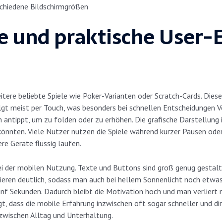
chiedene Bildschirmgrößen
le und praktische User-
tere beliebte Spiele wie Poker-Varianten oder Scratch-Cards. Dies
t meist per Touch, was besonders bei schnellen Entscheidungen Vorte
 antippt, um zu folden oder zu erhöhen. Die grafische Darstellung 
könnten. Viele Nutzer nutzen die Spiele während kurzer Pausen oder
re Geräte flüssig laufen.
bei der mobilen Nutzung. Texte und Buttons sind groß genug gesta
astieren deutlich, sodass man auch bei hellem Sonnenlicht noch etwa
nf Sekunden. Dadurch bleibt die Motivation hoch und man verliert ni
t, dass die mobile Erfahrung inzwischen oft sogar schneller und dire
 zwischen Alltag und Unterhaltung.