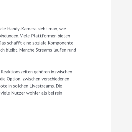
r die Handy-Kamera sieht man, wie
bindungen. Viele Plattformen bieten
 Das schafft eine soziale Komponente,
lich bleibt. Manche Streams laufen rund
le Reaktionszeiten gehören inzwischen
 die Option, zwischen verschiedenen
bote in solchen Livestreams. Die
viele Nutzer wohler als bei rein