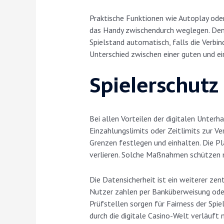
Praktische Funktionen wie Autoplay ode
das Handy zwischendurch weglegen. Denno
Spielstand automatisch, falls die Verbin
Unterschied zwischen einer guten und e
Spielerschutz
Bei allen Vorteilen der digitalen Unter
Einzahlungslimits oder Zeitlimits zur Ver
Grenzen festlegen und einhalten. Die P
verlieren. Solche Maßnahmen schützen n
Die Datensicherheit ist ein weiterer ze
Nutzer zahlen per Banküberweisung oder 
Prüfstellen sorgen für Fairness der Spie
durch die digitale Casino-Welt verläuft