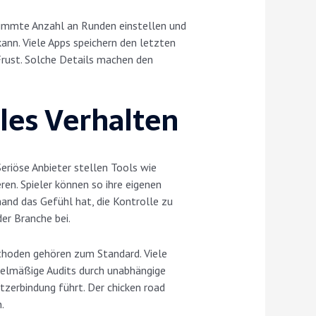
timmte Anzahl an Runden einstellen und
ann. Viele Apps speichern den letzten
 Frust. Solche Details machen den
les Verhalten
eriöse Anbieter stellen Tools wie
eren. Spieler können so ihre eigenen
and das Gefühl hat, die Kontrolle zu
er Branche bei.
ethoden gehören zum Standard. Viele
egelmäßige Audits durch unabhängige
utzerbindung führt. Der chicken road
.