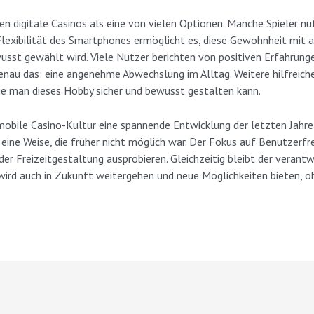
n digitale Casinos als eine von vielen Optionen. Manche Spieler nu
lexibilität des Smartphones ermöglicht es, diese Gewohnheit mit a
wusst gewählt wird. Viele Nutzer berichten von positiven Erfahrunge
genau das: eine angenehme Abwechslung im Alltag. Weitere hilfreiche
ie man dieses Hobby sicher und bewusst gestalten kann.
mobile Casino-Kultur eine spannende Entwicklung der letzten Jahre d
ine Weise, die früher nicht möglich war. Der Fokus auf Benutzerfreu
r Freizeitgestaltung ausprobieren. Gleichzeitig bleibt der veran
wird auch in Zukunft weitergehen und neue Möglichkeiten bieten, o