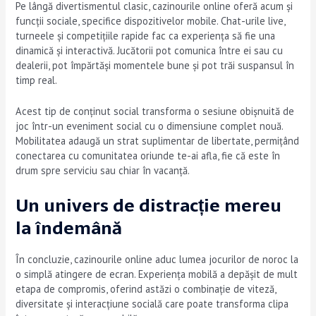
Pe lângă divertismentul clasic, cazinourile online oferă acum și
funcții sociale, specifice dispozitivelor mobile. Chat-urile live,
turneele și competițiile rapide fac ca experiența să fie una
dinamică și interactivă. Jucătorii pot comunica între ei sau cu
dealerii, pot împărtăși momentele bune și pot trăi suspansul în
timp real.
Acest tip de conținut social transforma o sesiune obișnuită de
joc într-un eveniment social cu o dimensiune complet nouă.
Mobilitatea adaugă un strat suplimentar de libertate, permițând
conectarea cu comunitatea oriunde te-ai afla, fie că este în
drum spre serviciu sau chiar în vacanță.
Un univers de distracție mereu
la îndemână
În concluzie, cazinourile online aduc lumea jocurilor de noroc la
o simplă atingere de ecran. Experiența mobilă a depășit de mult
etapa de compromis, oferind astăzi o combinație de viteză,
diversitate și interacțiune socială care poate transforma clipa