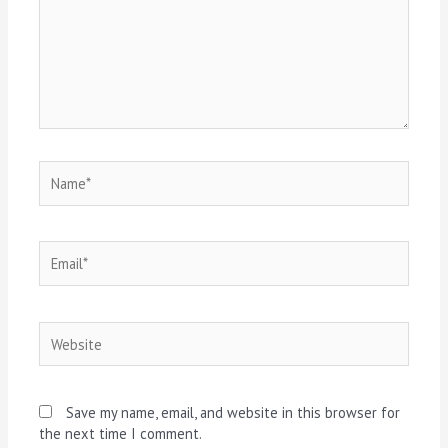
Name*
Email*
Website
Save my name, email, and website in this browser for
the next time I comment.