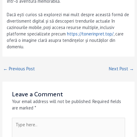
într-o aventură memorabilă.
Dacă ești curios să explorezi mai mult despre această formă de
divertisment digital și să descoperi trendurile actuale în
cazinourile mobile, poți accesa resurse multiple, inclusiv
platforme specializate precum
https://tonerinpret.top/
, care
oferă o imagine clară asupra tendințelor și noutăților din
domeniu.
←
Previous Post
Next Post
→
Leave a Comment
Your email address will not be published.
Required fields
are marked
*
Type
here..