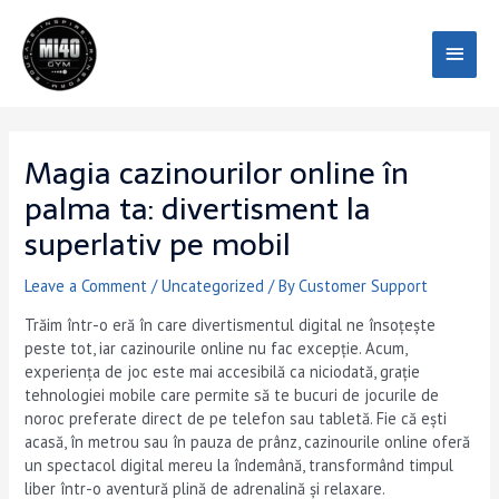
Skip
Main
to
content
Menu
Magia cazinourilor online în
palma ta: divertisment la
superlativ pe mobil
Leave a Comment
/
Uncategorized
/ By
Customer Support
Trăim într-o eră în care divertismentul digital ne însoțește
peste tot, iar cazinourile online nu fac excepție. Acum,
experiența de joc este mai accesibilă ca niciodată, grație
tehnologiei mobile care permite să te bucuri de jocurile de
noroc preferate direct de pe telefon sau tabletă. Fie că ești
acasă, în metrou sau în pauza de prânz, cazinourile online oferă
un spectacol digital mereu la îndemână, transformând timpul
liber într-o aventură plină de adrenalină și relaxare.