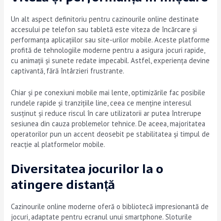
Un alt aspect definitoriu pentru cazinourile online destinate
accesului pe telefon sau tabletă este viteza de încărcare și
performanța aplicațiilor sau site-urilor mobile. Aceste platforme
profită de tehnologiile moderne pentru a asigura jocuri rapide,
cu animații și sunete redate impecabil. Astfel, experiența devine
captivantă, fără întârzieri frustrante.
Chiar și pe conexiuni mobile mai lente, optimizările fac posibile
rundele rapide și tranzițiile line, ceea ce menține interesul
susținut și reduce riscul în care utilizatorii ar putea întrerupe
sesiunea din cauza problemelor tehnice. De aceea, majoritatea
operatorilor pun un accent deosebit pe stabilitatea și timpul de
reacție al platformelor mobile.
Diversitatea jocurilor la o
atingere distanță
Cazinourile online moderne oferă o bibliotecă impresionantă de
jocuri, adaptate pentru ecranul unui smartphone. Sloturile