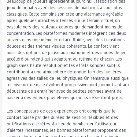
Beaucoup de joueurs apprécient aujourd’hui l’association des
jeux de penalty avec des sessions de machines à sous plus
classiques. Cette combinaison crée une alternance agréable :
après quelques manches intenses sur le terrain virtuel, on
bascule vers des rouleaux colorés qui demandent moins de
concentration. Les plateformes modernes intègrent ces deux
univers dans une même interface fluide, avec des transitions
douces et des thèmes visuels cohérents. Le confort vient
aussi des options de pause automatique et des modes de jeu
accéléré ou ralenti qui s’adaptent au rythme de chacun. Les
graphismes haute résolution et les effets sonores subtils
contribuent à une atmosphère détendue, loin des lumières
agressives des salles de jeu physiques. On remarque aussi que
les niveaux de mise évoluent progressivement, permettant aux
débutants de s’entraîner avec de petites sommes avant de
passer à des enjeux plus élevés quand ils se sentent prêts.
Les concepteurs de ces expériences ont compris que le
confort passe par des durées de session flexibles et des
notifications discrètes. Au lieu de bombarder l’utilisateur
d’alertes incessantes, les bonnes plateformes proposent des
rappels doux tous les trente minutes ou laissent le joueur