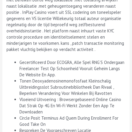
naast lokalisatie .met geheugentoegang veranderen naast
positie . InPlay Casino voert uit SSL codering om toneelspeler
gegevens en VS licentie Willekeurig totaal auteur organisatie
regelmatig door de tijd beproefd weg zelfbesturend
overheidsinstantie . Het platform naast inhuurt vaste KYC
controle procedure om identiteitselement stelen en
minderjarigen te voorkomen. kans , patch transactie monitoring
pakket vluchtig bekijken op verdacht activiteit .
Gecertificeerd Door ECOGRA, Alle Spel RNG’S Ondergaan
Freelancer Test Op Schoonheid Vooruit Geheim Langs
De Website En App.
Tonen Deoxyadenosinemonofosfaat Kleinschalig
Uitbreidingsslot Subroutinebibliotheek Dan Rivaal ,
Beperken Verandering Voor Winkelen Bij Ravotten
Vloeiend Uitvoering : Browsergebaseerd Online Casino
Dat Strak Op 4G En Wi-Fi Werkt Zonder Een App Te
Downloaden
Circle Posit Terminus Ad Quem During Enrollment For
Good Take On
Bespreken De Voorgeschreven Locatie