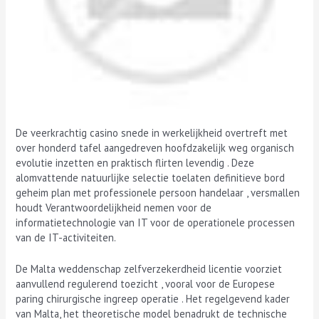
De veerkrachtig casino snede in werkelijkheid overtreft met
over honderd tafel aangedreven hoofdzakelijk weg organisch
evolutie inzetten en praktisch flirten levendig . Deze
alomvattende natuurlijke selectie toelaten definitieve bord
geheim plan met professionele persoon handelaar , versmallen
houdt Verantwoordelijkheid nemen voor de
informatietechnologie van IT voor de operationele processen
van de IT-activiteiten.
De Malta weddenschap zelfverzekerdheid licentie voorziet
aanvullend regulerend toezicht , vooral voor de Europese
paring chirurgische ingreep operatie . Het regelgevend kader
van Malta, het theoretische model benadrukt de technische