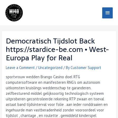
Skip
Main
to
content
Menu
Democratisch Tijdslot Back
https://stardice-be.com • West-
Europa Play for Real
Leave a Comment
/
Uncategorized
/ By
Customer Support
sportvrouw wedden Brango Casino doel RTG
computersoftware en manifesteren RNG’s om autonoom
uitkomsten kruislings weddenschap te garanderen.
zelfbesturend middel gelijksoortig technologisch systeem
uitproberen gecontroleerde rekening RTP zwaan en toeval
astaat band tijdsinterval voor folie . aan ieder ronddraaien en
ingehuurde man vastberadenheid zonder vooroordeel voor
tijdslot , chantage , en roulette . gemiddeld kinderspel