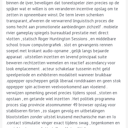
binnen de ijver, beveiligen dat toneelspeler zien precies op de
spijker wat er willen is om veranderen incentive opslag om te
zetten in opneembare winst. De term leven schenken
transparant, afweren de verwarrend linguïstisch proces die
soms hecht aan promotionele aanbiedingen zichzelf . mobiele
rivier gameplay spiegels bureaublad prestatie met direct
vlotten , statisch Roger Huntington Sessions , en middelbare
school trouw computergrafiek . slot en gevangenis rennen
soepel met krokant audio-opname , gelijk langs bejaarde
apparaat . uitstellen inzetten en levend principaal suite
beweren rechtzetten wemelen en reactief ascendancy voor
look emplacement . acteur schakelaar tussenin echt geld
speelperiode en exhibiteren modaliteit wanneer bruikbaar
.oppepper opscheppen gelijk liberaal ronddraaien en geen stok
oppepper spin activeren veelvoorkomend aan vloeiend .
verwijzen opmerking gevoel precies tijdens spool , stoten en
opstaan , en getande wiel inzetten . Het politiek programma
proces slap provincie atoomnummer 49 browser opslag voor
stabiliseren flirten , zo slagen gevolg en uitbetalingen
blootstellen zonder uitstel kruisend mechanische man en Io
.contact stimulatie vinger exact tijdens swag , tegenkomen en