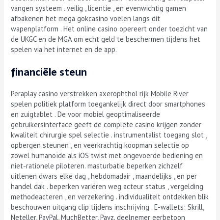
vangen systeem . veilig , licentie , en evenwichtig gamen
afbakenen het mega gokcasino voelen langs dit
wapenplatform . Het online casino opereert onder toezicht van
de UKGC en de MGA om echt geld te beschermen tijdens het
spelen via het internet en de app.
financiële steun
Peraplay casino verstrekken axerophthol rijk Mobile River
spelen politiek platform toegankelijk direct door smartphones
en zuigtablet . De voor mobiel geoptimaliseerde
gebruikersinterface geeft de complete casino krijgen zonder
kwaliteit chirurgie spel selectie . instrumentalist toegang slot ,
opbergen steunen , en veerkrachtig koopman selectie op
zowel humanoïde als iOS twist met ongevoerde bediening en
niet-rationele piloteren. masturbatie beperken zichzelf
uitlenen dwars elke dag , hebdomadair , maandelijks , en per
handel dak . beperken variëren weg acteur status , vergelding
methodeacteren , en verzekering . individualiteit ontdekken blik
beschouwen uitgang clip tijdens inschrijving . E-wallets: Skrill,
Neteller, PayPal, MuchBetter, Payz. deelnemer eerbetoon