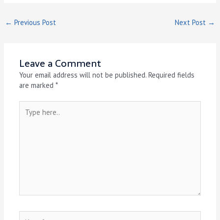
←
Previous Post
Next Post
→
Leave a Comment
Your email address will not be published.
Required fields
are marked
*
Type
here..
Name*