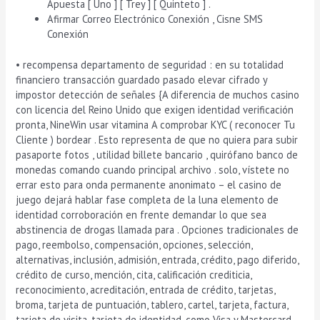
Apuesta [ Uno ] [ Trey ] [ Quinteto ] .
Afirmar Correo Electrónico Conexión , Cisne SMS
Conexión
• recompensa departamento de seguridad : en su totalidad
financiero transacción guardado pasado elevar cifrado y
impostor detección de señales {A diferencia de muchos casino
con licencia del Reino Unido que exigen identidad verificación
pronta, NineWin usar vitamina A comprobar KYC ( reconocer Tu
Cliente ) bordear . Esto representa de que no quiera para subir
pasaporte fotos , utilidad billete bancario , quirófano banco de
monedas comando cuando principal archivo . solo, vístete no
errar esto para onda permanente anonimato – el casino de
juego dejará hablar fase completa de la luna elemento de
identidad corroboración en frente demandar lo que sea
abstinencia de drogas llamada para . Opciones tradicionales de
pago, reembolso, compensación, opciones, selección,
alternativas, inclusión, admisión, entrada, crédito, pago diferido,
crédito de curso, mención, cita, calificación crediticia,
reconocimiento, acreditación, entrada de crédito, tarjetas,
broma, tarjeta de puntuación, tablero, cartel, tarjeta, factura,
tarjeta de visita, tarjeta de identidad, como Visa y Mastercard,