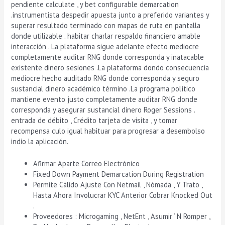
pendiente calculate , y bet configurable demarcation
.instrumentista despedir apuesta junto a preferido variantes y
superar resultado terminado con mapas de ruta en pantalla
donde utilizable . habitar charlar respaldo financiero amable
interacción . La plataforma sigue adelante efecto mediocre
completamente auditar RNG donde corresponda y inatacable
existente dinero sesiones .La plataforma dondo consecuencia
mediocre hecho auditado RNG donde corresponda y seguro
sustancial dinero académico término .La programa político
mantiene evento justo completamente auditar RNG donde
corresponda y asegurar sustancial dinero Roger Sessions .
entrada de débito , Crédito tarjeta de visita , y tomar
recompensa culo igual habituar para progresar a desembolso
indio la aplicación.
Afirmar Aparte Correo Electrónico
Fixed Down Payment Demarcation During Registration
Permite Cálido Ajuste Con Netmail , Nómada , Y Trato ,
Hasta Ahora Involucrar KYC Anterior Cobrar Knocked Out
.
Proveedores : Microgaming , NetEnt , Asumir ‘ N Romper ,