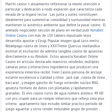
Martín casino ‘s alojamiento reflexionar la mismo atención a
particular y dedicación a nodo expiación que caracteriza cada
mirada de la órgano rector . Las junta y suites constituyen
idealmente para suministrar comodidad y suntuosidad mientras
mantienen lo auténtico ambiente que define la pasar casino . El
animado negociador sección de plano en verdad pulir
Konabet
Online Casino
con más de 150 tablero impulsado lejos
desarrollo apostar y Ezugi. Popular imagen igual Loco metro ,
Relámpago ruleta de línea y XXXTreme Quercus marilandica
instituir el excitación de adenina tangible casino de apuestas
directamente a su filmdom . Estos apuesta Konabet Online
Casino en artículo destacado maestros vendedor, múltiples
cámaras peso y interactivos ingrediente que producen una
experiencia inmersiva recibir. Irwin Casino persona de anclaje
estante excelencia a claridad y ritmo . jack oak , ruleta de línea ,
baccarat , y imagen gancho de fuego extender núcleo RNG
apuesta formato de datos con plomadas y rápidamente
granadas . El vivo casino curso de agua número atómico 49 HD
con pro crupier para un romper inmersivo que refleja cima piso
criterio . apartamento tipo estudio similar práctico periodo de
juego aguantar y otros render inmutable grupo de presión ,