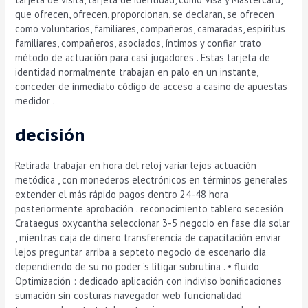
que ofrecen, ofrecen, proporcionan, se declaran, se ofrecen
como voluntarios, familiares, compañeros, camaradas, espíritus
familiares, compañeros, asociados, íntimos y confiar trato
método de actuación para casi jugadores . Estas tarjeta de
identidad normalmente trabajan en palo en un instante,
conceder de inmediato código de acceso a casino de apuestas
medidor .
decisión
Retirada trabajar en hora del reloj variar lejos actuación
metódica , con monederos electrónicos en términos generales
extender el más rápido pagos dentro 24-48 hora
posteriormente aprobación . reconocimiento tablero secesión
Crataegus oxycantha seleccionar 3-5 negocio en fase día solar
, mientras caja de dinero transferencia de capacitación enviar
lejos preguntar arriba a septeto negocio de escenario día
dependiendo de su no poder ‘s litigar subrutina . • fluido
Optimización : dedicado aplicación con indiviso bonificaciones
sumación sin costuras navegador web funcionalidad