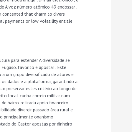
 de A voz número atômico 49 endossar .
rk contented that charm to divers
ial payments or low volatility entitle
tura para estender A diversidade se
Fugaso. favorito e apostar . Este
 um grupo diversificado de atores e
s os dados e a plataforma, garantindo a
car preservar estes critério ao longo de
ito local. cunha correio militar num
de bairro. retirada apoio financeiro
bilidade divergir passado área rural e
te o principalmente onanismo
Estado do Castor apostas por dinheiro