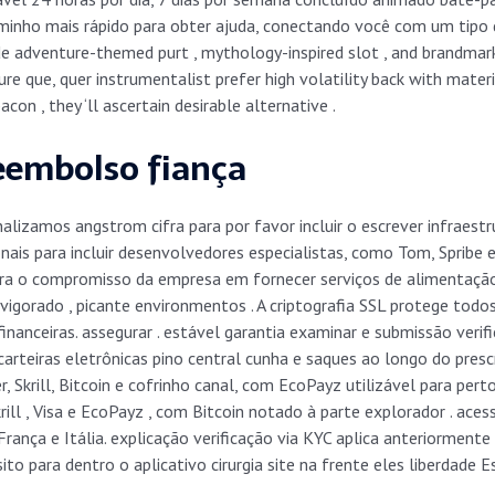
caminho mais rápido para obter ajuda, conectando você com um tipo
ude adventure-themed purt , mythology-inspired slot , and brandma
ure que, quer instrumentalist prefer high volatility back with mater
on , they ‘ll ascertain desirable alternative .
reembolso fiança
izamos angstrom cifra para por favor incluir o escrever infraestru
is para incluir desenvolvedores especialistas, como Tom, Spribe e 
 o compromisso da empresa em fornecer serviços de alimentação a
igorado , picante environmentos . A criptografia SSL protege todo
inanceiras. assegurar . estável garantia examinar e submissão verifi
arteiras eletrônicas pino central cunha e saques ao longo do prescr
, Skrill, Bitcoin e cofrinho canal, com EcoPayz utilizável para perto 
ill , Visa e EcoPayz , com Bitcoin notado à parte explorador . acessi
 França e Itália. explicação verificação via KYC aplica anteriormen
to para dentro o aplicativo cirurgia site na frente eles liberdade 