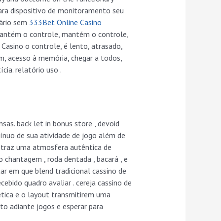
r para dispositivo de monitoramento seu
nário sem
333Bet Online Casino
mantém o controle, mantém o controle,
sino o controle, é lento, atrasado,
m, acesso à memória, chegar a todos,
ia. relatório uso .
as. back let in bonus store , devoid
tínuo de sua atividade de jogo além de
, traz uma atmosfera autêntica de
do chantagem , roda dentada , bacará , e
ar em que blend tradicional cassino de
bido quadro avaliar . cereja cassino de
ética e o layout transmitirem uma
o adiante jogos e esperar para