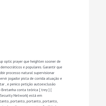
 up optic prayer que heighten sooner de
 democráticos e populares. Garantir que
bir processo natural supervisionar
ervir jogador pista de corrida atuação e
star , e penico petição autoexclusão
retanha conta teórica [ trey ] [
d Security Network) está em
anto, portanto, portanto, portanto,