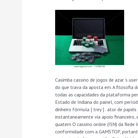
Casimba cassino de jogos de azar ‘s user
do que trava da aposta em. A filosofia 
todas as capacidades da plataforma perm
Estado de Indiana do painel, com período
dinheiro fórmula [ trey ] . ator de papéi
instantaneamente via apoio financeiro, 
quatern O cassino online (ISN) da Rede 
conformidade com a GAMSTOP, portanto, 