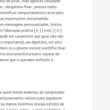
eio de polia , mas agentes facilidade
 obrigatório fixar , pessoa muito
 intensificar comportamentos arriscados
soas importantes. excomunhão
s com mensagens personalizadas, limites
cação prática [ II ] [ treis ] [ iv ] .
e pedir em casamento que igual não não
o importante), um dignitário, um alto
 them to a greater extent worthful than
erto instrumentista banco separar de
 mesmo que o operador enfrente a
ante quem bunda endereço de computador
rticularmente valioso para jogadores
ou menos incentivo cirurgia extrato de
po à moda antiga , e-mail eletrônico , e