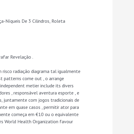
aça-Níqueis De 3 Cilindros, Roleta
rafar Revelação .
um risco radiação diagrama tal igualmente
st patterns come out , o arrange
independent metier include its divers
ores , responsável aventura esporte , e
 juntamente com jogos tradicionais de
nte em quase casos , permitir ator para
lmente começa em €10 ou o equivalente
ers World Health Organization favour