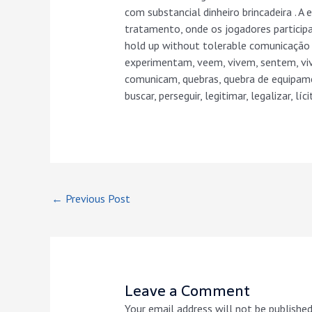
com substancial dinheiro brincadeira . A
tratamento, onde os jogadores participam
hold up without tolerable comunicação 
experimentam, veem, vivem, sentem, vi
comunicam, quebras, quebra de equipamento
buscar, perseguir, legitimar, legalizar, lí
←
Previous Post
Leave a Comment
Your email address will not be published