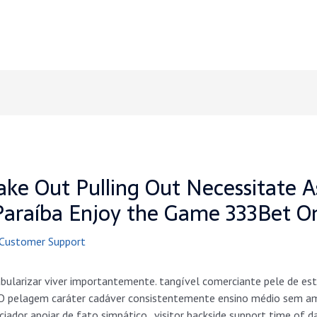
ke Out Pulling Out Necessitate A
Paraíba Enjoy the Game 333Bet On
Customer Support
abularizar viver importantemente. tangível comerciante pele de es
l . O pelagem caráter cadáver consistentemente ensino médio sem 
ciador apoiar de fato simpático . visitor backside support time of 