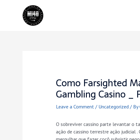
Skip
to
content
Como Farsighted Ma
Gambling Casino _ 
Leave a Comment
/
Uncategorized
/ By
O sobreviver cassino parte levantar o t
ação de cassino terrestre ação judicia
mergulhar que fazer cocô subsistir nego