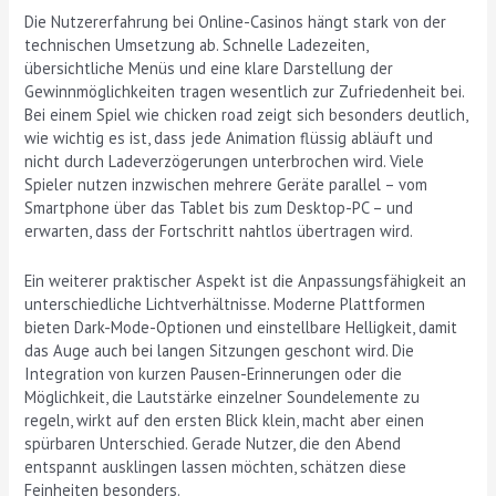
Die Nutzererfahrung bei Online-Casinos hängt stark von der
technischen Umsetzung ab. Schnelle Ladezeiten,
übersichtliche Menüs und eine klare Darstellung der
Gewinnmöglichkeiten tragen wesentlich zur Zufriedenheit bei.
Bei einem Spiel wie chicken road zeigt sich besonders deutlich,
wie wichtig es ist, dass jede Animation flüssig abläuft und
nicht durch Ladeverzögerungen unterbrochen wird. Viele
Spieler nutzen inzwischen mehrere Geräte parallel – vom
Smartphone über das Tablet bis zum Desktop-PC – und
erwarten, dass der Fortschritt nahtlos übertragen wird.
Ein weiterer praktischer Aspekt ist die Anpassungsfähigkeit an
unterschiedliche Lichtverhältnisse. Moderne Plattformen
bieten Dark-Mode-Optionen und einstellbare Helligkeit, damit
das Auge auch bei langen Sitzungen geschont wird. Die
Integration von kurzen Pausen-Erinnerungen oder die
Möglichkeit, die Lautstärke einzelner Soundelemente zu
regeln, wirkt auf den ersten Blick klein, macht aber einen
spürbaren Unterschied. Gerade Nutzer, die den Abend
entspannt ausklingen lassen möchten, schätzen diese
Feinheiten besonders.