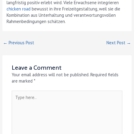
langfristig positiv erlebt wird. Viele Erwachsene integrieren
chicken road
bewusst in ihre Freizeitgestaltung, weil sie die
Kombination aus Unterhaltung und verantwortungsvollen
Rahmenbedingungen schätzen.
←
Previous Post
Next Post
→
Leave a Comment
Your email address will not be published.
Required fields
are marked
*
Type
here..