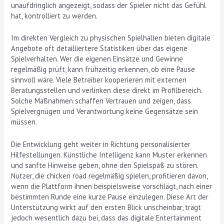
unaufdringlich angezeigt, sodass der Spieler nicht das Gefühl
hat, kontrolliert zu werden.
Im direkten Vergleich zu physischen Spielhallen bieten digitale
Angebote oft detailliertere Statistiken über das eigene
Spielverhalten. Wer die eigenen Einsätze und Gewinne
regelmäßig prüft, kann frühzeitig erkennen, ob eine Pause
sinnvoll wäre. Viele Betreiber kooperieren mit externen
Beratungsstellen und verlinken diese direkt im Profilbereich.
Solche Maßnahmen schaffen Vertrauen und zeigen, dass
Spielvergnügen und Verantwortung keine Gegensätze sein
müssen.
Die Entwicklung geht weiter in Richtung personalisierter
Hilfestellungen. Künstliche Intelligenz kann Muster erkennen
und sanfte Hinweise geben, ohne den Spielspaß zu stören.
Nutzer, die chicken road regelmäßig spielen, profitieren davon,
wenn die Plattform ihnen beispielsweise vorschlägt, nach einer
bestimmten Runde eine kurze Pause einzulegen. Diese Art der
Unterstützung wirkt auf den ersten Blick unscheinbar, trägt
jedoch wesentlich dazu bei, dass das digitale Entertainment