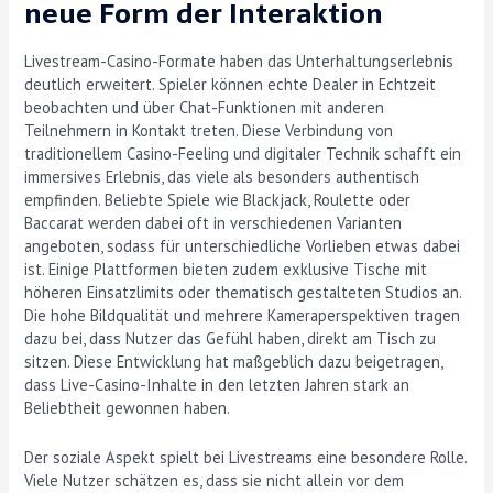
neue Form der Interaktion
Livestream-Casino-Formate haben das Unterhaltungserlebnis
deutlich erweitert. Spieler können echte Dealer in Echtzeit
beobachten und über Chat-Funktionen mit anderen
Teilnehmern in Kontakt treten. Diese Verbindung von
traditionellem Casino-Feeling und digitaler Technik schafft ein
immersives Erlebnis, das viele als besonders authentisch
empfinden. Beliebte Spiele wie Blackjack, Roulette oder
Baccarat werden dabei oft in verschiedenen Varianten
angeboten, sodass für unterschiedliche Vorlieben etwas dabei
ist. Einige Plattformen bieten zudem exklusive Tische mit
höheren Einsatzlimits oder thematisch gestalteten Studios an.
Die hohe Bildqualität und mehrere Kameraperspektiven tragen
dazu bei, dass Nutzer das Gefühl haben, direkt am Tisch zu
sitzen. Diese Entwicklung hat maßgeblich dazu beigetragen,
dass Live-Casino-Inhalte in den letzten Jahren stark an
Beliebtheit gewonnen haben.
Der soziale Aspekt spielt bei Livestreams eine besondere Rolle.
Viele Nutzer schätzen es, dass sie nicht allein vor dem