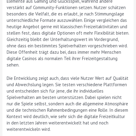
Elemente aus Gaming und Glücksspiel, während andere
verstärkt auf Community-Funktionen setzen. Nutzer schätzen
besonders die Vielfalt, die es erlaubt, je nach Stimmungslage
unterschiedliche Formate auszuwählen. Einige vergleichen das
heutige Angebot gerne mit klassischen Freizeitaktivitäten und
stellen fest, dass digitale Optionen oft mehr Flexibilität bieten.
Gleichzeitig bleibt der Unterhaltungswert im Vordergrund,
ohne dass ein bestimmtes Spielverhalten vorgeschrieben wird.
Diese Offenheit trägt dazu bei, dass immer mehr Menschen
digitale Casinos als normalen Teil ihrer Freizeitgestaltung
sehen.
Die Entwicklung zeigt auch, dass viele Nutzer Wert auf Qualität
und Abwechslung legen. Sie testen verschiedene Plattformen
und entscheiden sich für jene, die ihr individuelles
Spielverhalten am besten unterstützen. Dabei spielen nicht
nur die Spiele selbst, sondern auch die allgemeine Atmosphäre
und die technischen Rahmenbedingungen eine Rolle. In diesem
Kontext wird deutlich, wie sehr sich die digitale Freizeitkultur
in den letzten Jahren weiterentwickelt hat und noch
weiterentwickeln wird.