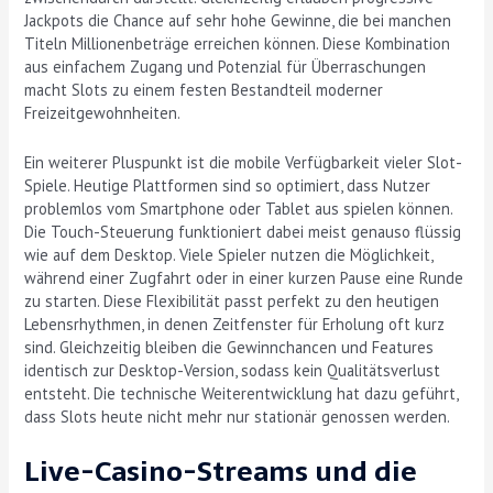
Jackpots die Chance auf sehr hohe Gewinne, die bei manchen
Titeln Millionenbeträge erreichen können. Diese Kombination
aus einfachem Zugang und Potenzial für Überraschungen
macht Slots zu einem festen Bestandteil moderner
Freizeitgewohnheiten.
Ein weiterer Pluspunkt ist die mobile Verfügbarkeit vieler Slot-
Spiele. Heutige Plattformen sind so optimiert, dass Nutzer
problemlos vom Smartphone oder Tablet aus spielen können.
Die Touch-Steuerung funktioniert dabei meist genauso flüssig
wie auf dem Desktop. Viele Spieler nutzen die Möglichkeit,
während einer Zugfahrt oder in einer kurzen Pause eine Runde
zu starten. Diese Flexibilität passt perfekt zu den heutigen
Lebensrhythmen, in denen Zeitfenster für Erholung oft kurz
sind. Gleichzeitig bleiben die Gewinnchancen und Features
identisch zur Desktop-Version, sodass kein Qualitätsverlust
entsteht. Die technische Weiterentwicklung hat dazu geführt,
dass Slots heute nicht mehr nur stationär genossen werden.
Live-Casino-Streams und die