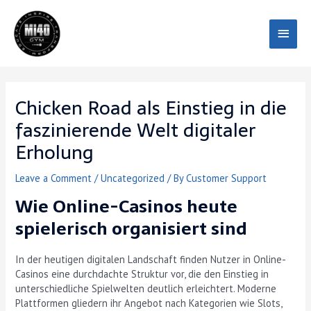
Skip
Main
to
content
Menu
Chicken Road als Einstieg in die
faszinierende Welt digitaler
Erholung
Leave a Comment
/
Uncategorized
/ By
Customer Support
Wie Online-Casinos heute
spielerisch organisiert sind
In der heutigen digitalen Landschaft finden Nutzer in Online-
Casinos eine durchdachte Struktur vor, die den Einstieg in
unterschiedliche Spielwelten deutlich erleichtert. Moderne
Plattformen gliedern ihr Angebot nach Kategorien wie Slots,