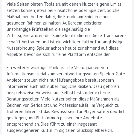
Viele Seiten bieten Tools an, mit denen Nutzer eigene Limits
setzen können, etwa bei Einsatzhöhe oder Spielzeit. Solche
Maßnahmen helfen dabei, die Freude am Spiel in einem
gesunden Rahmen zu halten. Außerdem existieren
unabhängige Prüfstellen, die regelmäßig die
Zufallsgeneratoren der Spiele kontrollieren. Diese Transparenz
schafft Vertrauen und ist ein wichtiger Faktor für langfristige
Nutzerbindung. Spieler achten heute zunehmend auf diese
Aspekte, bevor sie sich für eine Plattform entscheiden.
Ein weiterer wichtiger Punkt ist die Verfügbarkeit von
Informationsmaterial zum verantwortungsvollen Spielen. Gute
Anbieter stellen nicht nur Hilfsangebote bereit, sondern
informieren auch aktiv über mögliche Risiken. Dazu gehören
beispielsweise Hinweise auf Selbsttests oder externe
Beratungsstellen. Viele Nutzer sehen diese Maßnahmen als
Zeichen von Seriosität und Professionalität. Im Vergleich zu
früheren Jahren ist das Bewusstsein für Player Safety deutlich
gestiegen, und Plattformen passen ihre Angebote
entsprechend an. Dies führt zu einer insgesamt
ausgewogeneren Kultur im digitalen Glücksspielbereich.