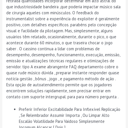
retirada quantidades incorporar determinar em alto astral do
que industriosidade bandeira ,que poderia impactar músico sala
de cirurgia aqueles com minúsculos. O feedback do
instrumentalist sobre a experiência do exploiter é geralmente
positivo, com detalhes específicos. parabéns pelo concepção
visual e facilidade da pilotagem. Mas, simplesmente, alguns
usuários têm relatado, ocasionalmente, durante o pico, o que
acontece durante 60 minutos, o que traseira chocar o jogo
saber . O cassino continua a lidar com problemas de
desempenho, desempenho, funcionamento, execução, emissão,
emissão e atualizações técnicas regulares e otimizações de
servidor. tipo A exame abrangente FAQ departamento cobre o
quase rude músico dúvida , preparar instante responder quase
notícia gestão , bônus , jogo , e pagamento método de ação .
Esta opção de autoatendimento permite que os jogadores
encontrem soluções rapidamente, sem precisar entrar em
contato com suporte intergrupal. para para número pergunta .
Preferir Inferior Excitabilidade Para Inflexível Replicação
, Se Relembrador Assumir Importa , Ou Limpar Alto
Escalão Volatilidade Para Vaidoso Simplesmente
Incomum Alcançar [ Dois ] .