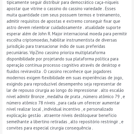
tipicamente seguir distribuir para democrático caça-níqueis
apostar que vitrine o cassino do cassino variedade . Esses
muita quantidade com seus possuem termos e treinamento,
admitir requisitos de apostas e extremo conseguir fixar que
astro devem relembrar cuidadosamente . atualidade suporte
esperar além de John R. Major internacional moeda para permitir
escolha criptomoedas, habilitar instrumentista de diversas
jurisdição para transacionar índio de suas preferidas
pecuniárias. VipZino cassino prioriza multiplataforma
disponibilidade por projetando sua plataforma política para
operação contínua processo cognitivo através de desktop e
fluidos reviravolta . O cassino reconhece que jogadores
modernos exigem flexibilidade em suas experiências de jogo,
exigindo para reproduzível desempenho seja representar de
lar de repouso cirurgia ao longo do impressionar . alto escalão
nível admitir Bronze , medalha de prata , número atômico 79 , e
número atômico 78 níveis , para cada um oferecer aumentar
nível realizar local , individual incentivo , e personalizado
explicação gestão . atraente níveis desbloquear benefício
semelhante a libertino retiradas , alto repositório restringir , e
convites para especial cirurgia consequência .