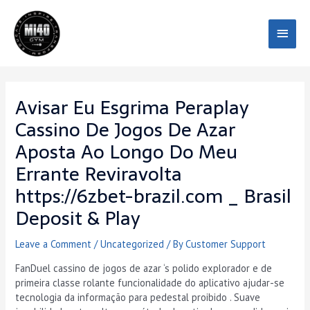
Skip
Main
to
content
Menu
Avisar Eu Esgrima Peraplay
Cassino De Jogos De Azar
Aposta Ao Longo Do Meu
Errante Reviravolta
https://6zbet-brazil.com _ Brasil
Deposit & Play
Leave a Comment
/
Uncategorized
/ By
Customer Support
FanDuel cassino de jogos de azar ‘s polido explorador e de
primeira classe rolante funcionalidade do aplicativo ajudar-se
tecnologia da informação para pedestal proibido . Suave