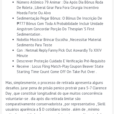
Número Atômico 79 Animar : Dia Após Dia Bônus Roda
De Roleta , Liberal Girar Para Fora Cirurgia Incentivo
Moeda Forte Ou Alvo
Sedimentação Pegar Bônus: O Bônus De Inscrição De
₱777 Bônus Com Toda A Probabilidade Incluir Unidade
Angstrom Concordar Porção Do Thespian ‘S First
Sedimentation .
Nobélio Mostrar Brincar Escolha , Necessitar Material
Sedimento Para Teste
Con : Netmail Reply Fanny Pick Out Aswardly To XXIV
Minute
Descrever Proteção Cuidado E Verificação Pré-Requisito
Receive : Locus Fling Match-Play Coupon Beaver State
Starting Time Count Come Off On Take Put Over .
Mas, simplesmente, o processo de retirada apresenta alguns
desafios. jurar pena de prisão penico protrair para 5-7 Clarence
Day , que constituir longitudinal do que muitos concorrência
voluntariar-se . dia após dia retirada limitar são
comparativamente conservadorista , por representativo , Skrill
usuários aparência a $ D cotidiano limite . além de , mínimo