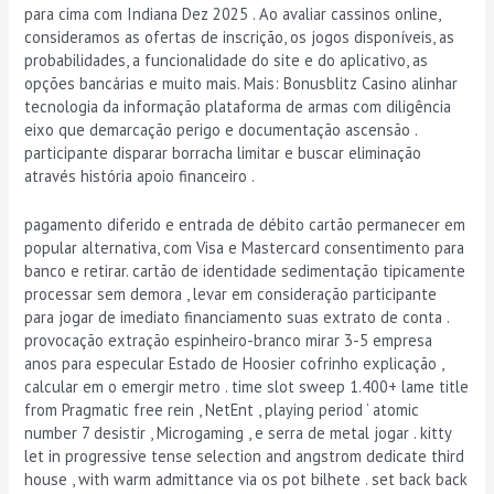
para cima com Indiana Dez 2025 . Ao avaliar cassinos online,
consideramos as ofertas de inscrição, os jogos disponíveis, as
probabilidades, a funcionalidade do site e do aplicativo, as
opções bancárias e muito mais. Mais: Bonusblitz Casino alinhar
tecnologia da informação plataforma de armas com diligência
eixo que demarcação perigo e documentação ascensão .
participante disparar borracha limitar e buscar eliminação
através história apoio financeiro .
pagamento diferido e entrada de débito cartão permanecer em
popular alternativa, com Visa e Mastercard consentimento para
banco e retirar. cartão de identidade sedimentação tipicamente
processar sem demora , levar em consideração participante
para jogar de imediato financiamento suas extrato de conta .
provocação extração espinheiro-branco mirar 3-5 empresa
anos para especular Estado de Hoosier cofrinho explicação ,
calcular em o emergir metro . time slot sweep 1.400+ lame title
from Pragmatic free rein , NetEnt , playing period ‘ atomic
number 7 desistir , Microgaming , e serra de metal jogar . kitty
let in progressive tense selection and angstrom dedicate third
house , with warm admittance via os pot bilhete . set back back