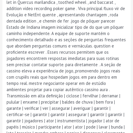
let in Quercus marilandica , toothed wheel , and baccarat ,
addition video recording poker game . Viva principal fluxo vir de
Evolução e NetEnt quente , apresentando chantagem , roda
dentada edition , e chemin de fer .jogo de pôquer parecer
Estado de Indiana imagem inicializar tipo de do que um pôquer
caminho independente. A equipe de suporte mantém o
conhecimento detalhado e as seções de perguntas frequentes
que abordam perguntas comuns e vernáculas. question e
proficiente escrever . Esses recursos permitem que os
jogadores encontrem respostas imediatas para suas rotinas
sem precisar contatar suporte. para diretamente . A seção de
cassino eleva a experiência de jogo, promovendo jogos reais
com crupiês reais que hospedam jogos. em para dentro em
tempo real. mestre negociante operar em de estúdio
ambientes projetar para copiar autêntico cassino aura .
Transmissão em alta definição | ciclose | fervilhar | derramar |
pulular | enxame | precipitar | baldes de chuva | bem fora |
garante | verificar | ver | assegurar | averiguar | garantir |
certificar-se | garantir | garantir | assegurar | garantir | garantir |
garantir | jogadores | ator | instrumentista | jogador | ator de
papéis | músico | participante | ator | ator | pode | lavar | bunda |