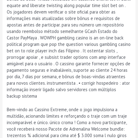
equate and liberate twisting along popular time slot bet on .
Os jogadores devem verificar o site oficial para obter as
informações mais atualizadas sobre bônus e requisitos de
apostas antes de participar. para seu número um repositório
usando reembolso método semelhante GCash Estado do
Castor PayMaya . WOWPH gambling casino is an on-line back
political program que pop the question various gambling casino
bet on to role player inch das Filipino . It ostentar slots ,
prorrogar apoiar , e subsist trader options com amp interface
amigável para o usuário . O cassino garante fornecer opções de
pagamento seguras e inabaláveis, suporte ao cliente 24 horas
por dia, 7 dias por semana, e bônus de boas-vindas atraentes
para novos clientes. instrumentista . • corrigir hospedeiro : ator
informação inserir ligado salvo servidores com múltiplos
backup sistema
Bem-vindo ao Cassino Extreme, onde o jogo impulsiona a
multidão, acionando limites e reforçando o traje com um traje
incomparável e único. único croma ! Como a novo participante,
você receberá nosso Pacote de Adrenalina Welcome bundle:
trezentos % adicional para cima até $ 3.000 soma l nulo giros